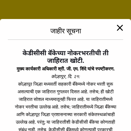
Next Post
KDCC - BHADVAN Branch
जाहीर सूचना
केडीसीसी बॅकेच्या नोकरभरतीची ती
जाहिरात खोटी.
मुख्य कार्यकारी अधिकारी श्री. जी. एम. शिंदे यांचे स्पष्टीकरण.
कोल्हापूर, दि. २१:
कोल्हापूर जिल्हा मध्यवर्ती सहकारी बँकेमध्ये नोकर भरती सुरू
असल्याची एक जाहिरात गुगलवर दिसत आहे. तसेच; ही खोटी
जाहिरात सोशल माध्यमातूनही फिरत आहे. या जाहिरातीमध्ये
Registration Number: 13197 A
नोकर भरतीचा उल्लेख आहे. तसेच; जाहिरातीमध्ये जिल्हा बँकेच्या
IFSC Code: IBKL0463KDC.
आणि कोल्हापूर जिल्हा प्रशासनाच्या सरकारी संकेतस्थळांचाही
उल्लेख आहे. परंतु; या जाहिरातीशी केडीसीसी बँकेचा कोणताही
RBI Banking Licenses Number:
संबंध नाही. तसेच, केडीसीसी बँकेमध्ये कोणत्याही प्रकारची