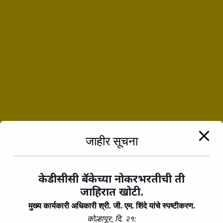
जाहीर सूचना
Prev Post
मुदत ठेवी
केडीसीसी बॅकेच्या नोकरभरतीची ती
Next Post
जाहिरात खोटी.
Savings Account
मुख्य कार्यकारी अधिकारी श्री. जी. एम. शिंदे यांचे स्पष्टीकरण.
कोल्हापूर, दि. २१: