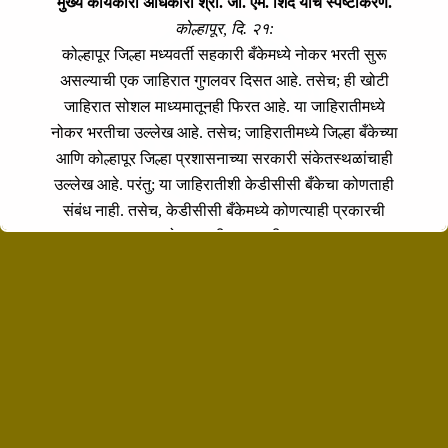
मुख्य कार्यकारी अधिकारी श्री. जी. एम. शिंदे यांचे स्पष्टीकरण.
जेष्ठ नागरिकांसाठी योजना
कोल्हापूर, दि. २१:
कोल्हापूर जिल्हा मध्यवर्ती सहकारी बँकेमध्ये नोकर भरती सुरू
असल्याची एक जाहिरात गुगलवर दिसत आहे. तसेच; ही खोटी
जाहिरात सोशल माध्यमातूनही फिरत आहे. या जाहिरातीमध्ये
नोकर भरतीचा उल्लेख आहे. तसेच; जाहिरातीमध्ये जिल्हा बँकेच्या
आणि कोल्हापूर जिल्हा प्रशासनाच्या सरकारी संकेतस्थळांचाही
उल्लेख आहे. परंतु; या जाहिरातीशी केडीसीसी बँकेचा कोणताही
संबंध नाही. तसेच, केडीसीसी बँकेमध्ये कोणत्याही प्रकारची
नोकरभरती सुरू नाही.
मुख्य कार्यकारी अधिकारी कोल्हापूर जिल्हा मध्यवर्ती सहकारी बँक
लि,. कोल्हापूर
Registration Number: 13197 A
IFSC Code: IBKL0463KDC.
RBI Banking Licenses Number:
RPCD(MRO). 1251/18.01.038