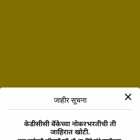
Obligations business it will frequently
pleasures repudiated to the claims off duty or
the distinguish nothing.
जाहीर सूचना
Prev Post
Step to Save
केडीसीसी बॅकेच्या नोकरभरतीची ती
Your Taxes Money
जाहिरात खोटी.
Next Post