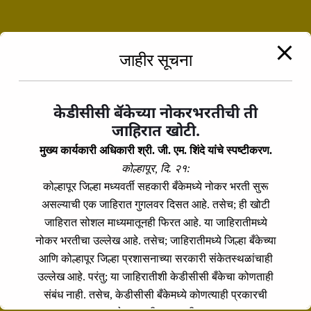
Franklin In a free hour, when our power
of choice is untrammelled and when
nothing prevents claims of duty
जाहीर सूचना
obligations of business it will frequently
occur our power of choice is
untrammelled when othing prevents our
केडीसीसी बॅकेच्या नोकरभरतीची ती
being able to do what […]
जाहिरात खोटी.
मुख्य कार्यकारी अधिकारी श्री. जी. एम. शिंदे यांचे स्पष्टीकरण.
कोल्हापूर, दि. २१:
Continue Reading
कोल्हापूर जिल्हा मध्यवर्ती सहकारी बँकेमध्ये नोकर भरती सुरू
असल्याची एक जाहिरात गुगलवर दिसत आहे. तसेच; ही खोटी
Finance
जाहिरात सोशल माध्यमातूनही फिरत आहे. या जाहिरातीमध्ये
नोकर भरतीचा उल्लेख आहे. तसेच; जाहिरातीमध्ये जिल्हा बँकेच्या
आणि कोल्हापूर जिल्हा प्रशासनाच्या सरकारी संकेतस्थळांचाही
Accepted Always Holds
उल्लेख आहे. परंतु; या जाहिरातीशी केडीसीसी बँकेचा कोणताही
संबंध नाही. तसेच, केडीसीसी बँकेमध्ये कोणत्याही प्रकारची