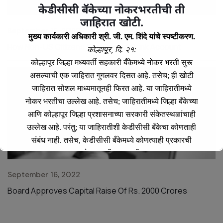
केडीसीसी बॅकेच्या नोकरभरतीची ती
जाहिरात खोटी.
September 16, 2022
S
मुख्य कार्यकारी अधिकारी श्री. जी. एम. शिंदे यांचे स्पष्टीकरण.
How Non-US Citizens Can Open A Bank Account
T
कोल्हापूर, दि. २१:
कोल्हापूर जिल्हा मध्यवर्ती सहकारी बँकेमध्ये नोकर भरती सुरू
असल्याची एक जाहिरात गुगलवर दिसत आहे. तसेच; ही खोटी
जाहिरात सोशल माध्यमातूनही फिरत आहे. या जाहिरातीमध्ये
नोकर भरतीचा उल्लेख आहे. तसेच; जाहिरातीमध्ये जिल्हा बँकेच्या
आणि कोल्हापूर जिल्हा प्रशासनाच्या सरकारी संकेतस्थळांचाही
उल्लेख आहे. परंतु; या जाहिरातीशी केडीसीसी बँकेचा कोणताही
संबंध नाही. तसेच, केडीसीसी बँकेमध्ये कोणत्याही प्रकारची
नोकरभरती सुरू नाही.
मुख्य कार्यकारी अधिकारी कोल्हापूर जिल्हा मध्यवर्ती सहकारी बँक
September 16, 2022
S
लि,. कोल्हापूर
Board Approves Capital Raise Of Rs. 2000 Crores
N