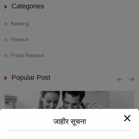
Categories
Banking
Finance
Press Release
Popular Post
जाहीर सूचना